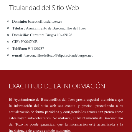
Titularidad del Sitio Web
Dominio:
basconcillosdeltozo.es
Titular:
Ayuntamiento de Basconcillos del Tozo
Domicilio:
Carretera Burgos 10 - 09126
CIF:
P0904700B
Teléfono:
947156237
e-mail:
basconcillosdeltozo@diputaciondeburgos.net
EXACTITUD DE LA INFORMACIÓN
El Ayuntamiento de Basconcillos del Tozo presta especial atención a que
la información del sitio web sea exacta y precisa, procediendo a su
actualización de forma periódica y corrigiendo los errores tan pronto como
estos hayan sido detectados. No obstante, el Ayuntamiento de Basconcillos
del Tozo no puede garantizar que la información esté actualizada y la
inexistencia de errores en todo momento.