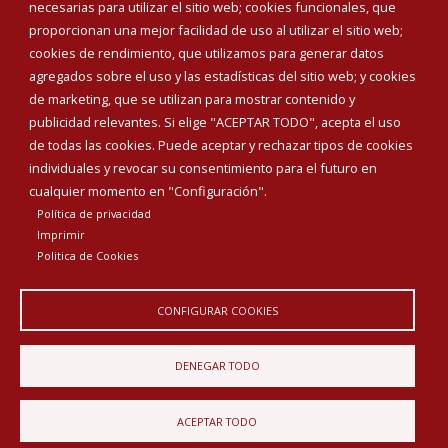
Teléfonos de interés
necesarias para utilizar el sitio web; cookies funcionales, que
proporcionan una mejor facilidad de uso al utilizar el sitio web;
INICIAR SESIÓN
cookies de rendimiento, que utilizamos para generar datos
MAPA WEB
agregados sobre el uso y las estadísticas del sitio web; y cookies
de marketing, que se utilizan para mostrar contenido y
publicidad relevantes. Si elige "ACEPTAR TODO", acepta el uso
de todas las cookies. Puede aceptar y rechazar tipos de cookies
individuales y revocar su consentimiento para el futuro en
cualquier momento en "Configuración".
Política de privacidad
Imprimir
Politica de Cookies
CONFIGURAR COOKIES
Aviso Legal
Política de privacidad
Política de Cookies
DENEGAR TODO
Declaración de accesibilidad
ACEPTAR TODO
Diputación de Burgos