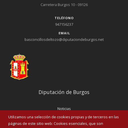
Carretera Burgos 10 - 09126
TELÉFONO
947156237
EMAIL
basconcillosdeltozo@diputaciondeburgos.net
Diputación de Burgos
Noticias
Eventos
Utilizamos una selección de cookies propias y de terceros en las
Corporación Municipal
páginas de este sitio web: Cookies esenciales, que son