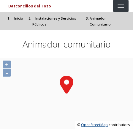
Pasar al contenido principal
Basconcillos del Tozo
Inicio
Instalaciones y Servicios
Animador
Públicos
Comunitario
Animador comunitario
+
–
©
OpenStreetMap
contributors.