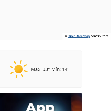
©
OpenStreetMap
contributors.
Max: 33º Mín: 14º