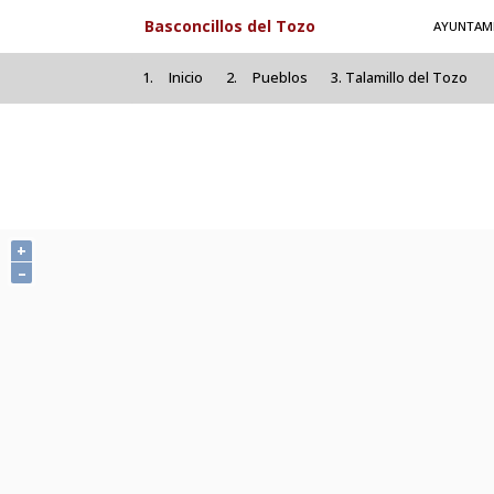
Pasar al contenido principal
Basconcillos del Tozo
AYUNTAM
Inicio
Pueblos
Talamillo del Tozo
+
–